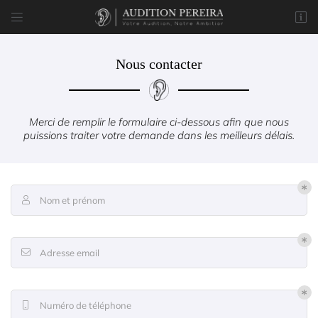


8 rue du Marché
77170 Brie-Comte-Robert
01 85 76 05 57
Nous contacter
Merci de remplir le formulaire ci-dessous afin que nous
puissions traiter votre demande dans les meilleurs délais.
Nom et prénom

Adresse email de réception

Adresse email

Code Captcha

Rafraîchir le captcha

Numéro de téléphone

En cochant cette case, vous consentez à recevoir nos propositions commerciales à