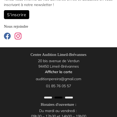
inscrivant à notre
newsletter !

S'inscrire
Nous rejoindre
Centre Audition Limeil-Brévannes
20 bis avenue de Verdun
94450 Limeil-Brévannes
Afficher la carte
01 85 76 05 57
Horaires d'ouverture :
Du mardi au vendredi :
09h30 – 12h30 et 14h00 – 19h00