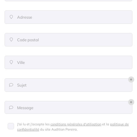
l'adresse email indiqué ci-dessus. Vous pouvez vous désinscrire à tout moment en
utilisant
le formulaire de désinscription
.
Adresse

Inscription
Code postal

Ville

Sujet

Message

J'ai lu et j'accepte les
conditions générales d'utilisation
et la
politique de
confidentialité
du site
Audition Pereira
.