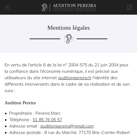


8 rue du Marché
77170 Brie-Comte-Robert
01 85 76 05 57
Mentions légales
En vertu de l'article 6 de la loi n° 2004-575 du 21 juin 2004 pour
la confiance dans l'économie numérique, il est précisé aux
utilisateurs du site internet
auditionpereira.fr
l'identité des
différents intervenants dans le cadre de sa réalisation et de son
suivi :
Adresse email de réception

Audition Pereira
Code Captcha

Propriétaire : Pereira Marc
Téléphone :
01 85 76 05 57
Rafraîchir le captcha
Adresse email :

Adresse postale : 8 rue du Marché, 77170 Brie-Comte-Robert
En cochant cette case, vous consentez à recevoir nos propositions commerciales à