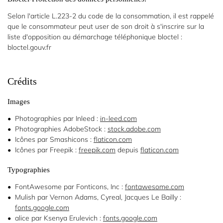
Selon l'article L.223-2 du code de la consommation, il est rappelé
que le consommateur peut user de son droit à s'inscrire sur la
liste d'opposition au démarchage téléphonique bloctel :
bloctel.gouv.fr
Accueil
Une question
Crédits
Les appareils
Images
auditifs
01 85 76 05 
Photographies par Inleed :
in-leed.com
Nos
Photographies AdobeStock :
stock.adobe.com
services
Icônes par Smashicons :
flaticon.com
Icônes par Freepik :
freepik.com
depuis
flaticon.com
Nos
produits
Typographies
FontAwesome par Fonticons, Inc :
fontawesome.com
Avis
Restez inform
Mulish par Vernon Adams, Cyreal, Jacques Le Bailly :
fonts.google.com
Inscription News
alice par Ksenya Erulevich :
fonts.google.com
Actualités