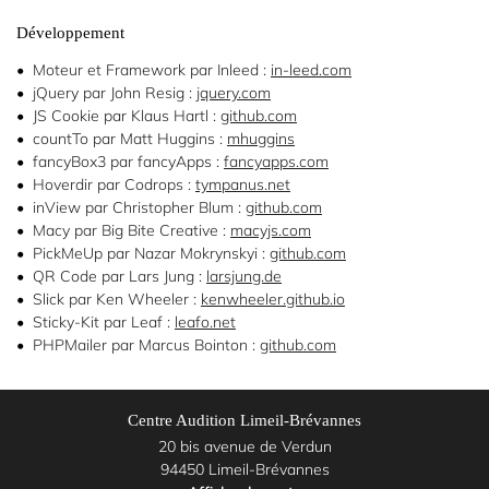
Développement
Contact
Moteur et Framework par Inleed :
in-leed.com
Rejoignez-nous
jQuery par John Resig :
jquery.com
JS Cookie par Klaus Hartl :
github.com

countTo par Matt Huggins :
mhuggins
fancyBox3 par fancyApps :
fancyapps.com
Hoverdir par Codrops :
tympanus.net
inView par Christopher Blum :
github.com
Macy par Big Bite Creative :
macyjs.com
PickMeUp par Nazar Mokrynskyi :
github.com
QR Code par Lars Jung :
larsjung.de
Slick par Ken Wheeler :
kenwheeler.github.io
Sticky-Kit par Leaf :
leafo.net
PHPMailer par Marcus Bointon :
github.com
Centre Audition Limeil-Brévannes
20 bis avenue de Verdun
94450 Limeil-Brévannes