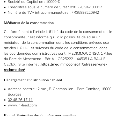
Société au Capital de : 10000 €
l'adresse email indiqué ci-dessus. Vous pouvez vous désinscrire à tout moment en
utilisant
le formulaire de désinscription
.
Enregistrée sous le numéro de Siret : 898 220 942 00012
Numéro de TVA intracommunautaire : FR25898220942
Inscription
Médiateur de la consommation
Conformément à l'article L 611-1 du code de la consommation, le
consommateur est informé qu'il a la possibilité de saisir un
médiateur de la consommation dans les conditions prévues aux
articles L 611-1 et suivants du code de la consommation, dont
les coordonnées administratives sont : MEDIMMOCONSO, 1 Allée
du Parc de Mesemena - Bât A - CS25222 - 44505 LA BAULE
CEDEX ; Site internet :
https://medimmoconso.fr/adresser-une-
reclamation/
Hébergement et distribution : Inleed
Adresse postale : 2 rue J.F. Champollion - Parc Comitec, 18000
Bourges
02 48 26 17 11
www.in-leed.com
Bloctel-Protection des données personnelles: