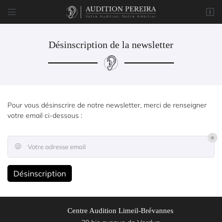


8 rue du Marché
77170 Brie-Comte-Robert
01 85 76 05 57
Désinscription de la newsletter
Pour vous désinscrire de notre newsletter, merci de renseigner
votre email ci-dessous :
Votre adresse email

Adresse email de réception

Désinscription
Code Captcha

Accueil
Une question
Rafraîchir le captcha

Centre Audition Limeil-Brévannes
Les appareils
En cochant cette case, vous consentez à recevoir nos propositions commerciales à