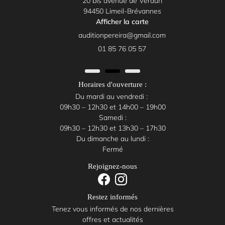
20 bis avenue de Verdun
auditifs
l'adresse email indiqué ci-dessus. Vous pouvez vous désinscrire à tout moment en
94450 Limeil-Brévannes
utilisant
le formulaire de désinscription
.
01 85 76 05 
Nos
Afficher la carte
Inscription
services
01 85 76 05 57
Nos
produits
Horaires d'ouverture :
Avis
Restez inform
Du mardi au vendredi :
09h30 – 12h30 et 14h00 – 19h00
Inscription News
Samedi :
Actualités
09h30 – 12h30 et 13h30 – 17h30
Du dimanche au lundi :
Contact
Fermé
Rejoignez-nous
Rejoignez-nous

Restez informés
Tenez vous informés de nos dernières
offres et actualités