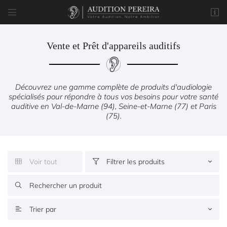


8 rue du Marché
77170 Brie-Comte-Robert
01 85 76 05 57
Vente et Prêt d'appareils auditifs
Découvrez une gamme complète de produits d'audiologie
spécialisés pour répondre à tous vos besoins pour votre santé
auditive en Val-de-Marne (94), Seine-et-Marne (77) et Paris
(75).
Adresse email de réception

Voir tout
Filtrer les produits


Code Captcha


Rafraîchir le captcha
Trier par


En cochant cette case, vous consentez à recevoir nos propositions commerciales à