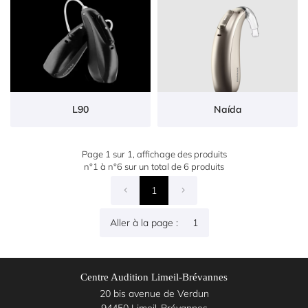
01 85 76 05 
Nos
services
Nos
produits
L90
Naída
Avis
Restez inform
Inscription News
Actualités
Page 1 sur 1,
affichage des produits
n°1 à n°6 sur un total de 6
produits
1
Contact
Rejoignez-nous
Aller à la page :

Centre Audition Limeil-Brévannes
20 bis avenue de Verdun